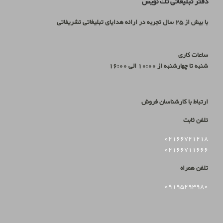
دفتر تبلیغاتی تك نويس
با بیش از 25 سال تجربه در ارائه هدایای تبلیغاتی تشریفاتی
ساعات کاری
شنبه تا چهارشنبه از 10:00 الی 16:00
ارتباط با کارشناسان فروش
تلفن ثابت
02166721218
02166711666
تلفن همراه
09195293980