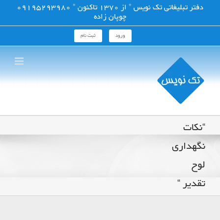
فتن
دفتر تبلیغاتی تک نویس * از 1370 تاکنون * 09195293980
ه
چوپان زاده
حتوا
ورود
ثبت نام
“نکات
نگهداری
لوح
تقدیر “