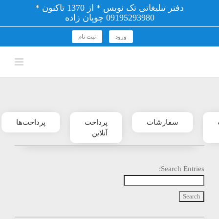
فتن
دفتر تبلیغاتی تک نویس * از 1370 تاکنون *
ه
09195293980 چوپان زاده
حتوا
ورود
ثبت نام
سفارشات
پرداخت
پرداخت‌ها
آنلاین
Search Entries: