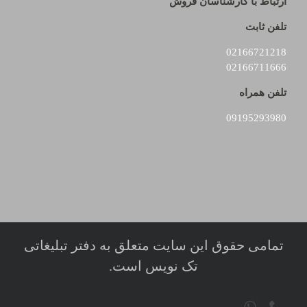
ارتباط با کارشناسان فروش
تلفن ثابت
02166721218
02166711666
تلفن همراه
09195293980
تمامی حقوق این سایت متعلق به دفتر تبلیغاتی
تک نویس است.
تلفن
WhatsApp
Telegram