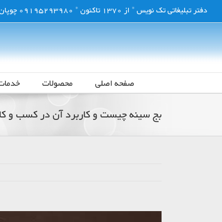
فتن
دفتر تبلیغاتی تک نویس * از 1370 تاکنون * 09195293980 چوپان زاده
ه
حتوا
صفحه اصلی
محصولات
خدمات
بج سینه چیست و کاربرد آن در کسب و کا
مشاهده