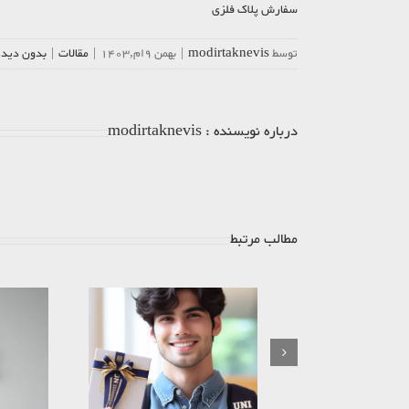
سفارش پلاک فلزی
توسط
modirtaknevis
|
بهمن 9ام,1403
|
مقالات
|
بدون ديدگ
درباره نویسنده :
modirtaknevis
مطالب مرتبط
خاص ترین هدایای تبلیغاتی برای
بج سینه آب نیکل مات و براق
دانشجویان