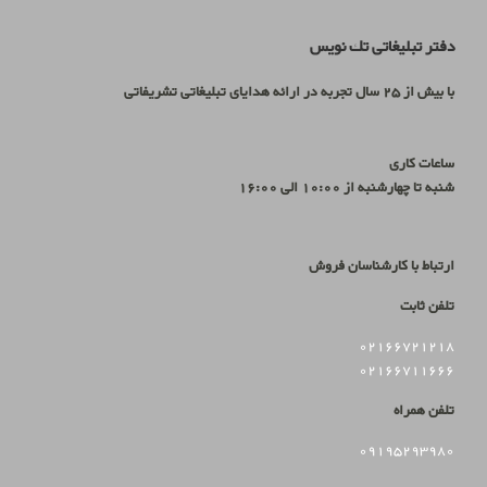
دفتر تبلیغاتی تك نويس
با بیش از 25 سال تجربه در ارائه هدایای تبلیغاتی تشریفاتی
ساعات کاری
شنبه تا چهارشنبه از 10:00 الی 16:00
ارتباط با کارشناسان فروش
تلفن ثابت
02166721218
02166711666
تلفن همراه
09195293980