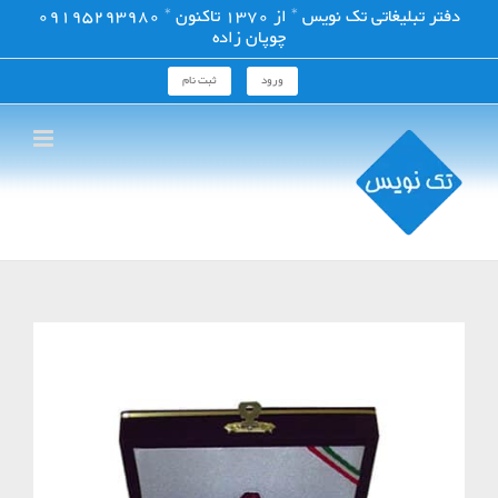
فتن
دفتر تبلیغاتی تک نویس * از 1370 تاکنون * 09195293980
ه
چوپان زاده
حتوا
ورود
ثبت نام