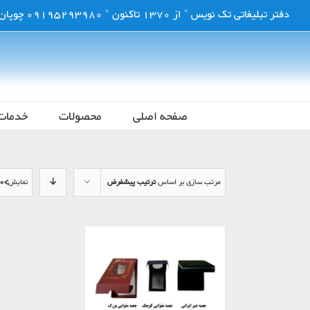
فتن
دفتر تبلیغاتی تک نویس * از 1370 تاکنون * 09195293980 چوپان زاده
ه
حتوا
صفحه اصلی
محصولات
خدمات
مرتب سازی بر اساس
ترتیب پیشفرض
نمایش
>20 محصول
موجود نیست